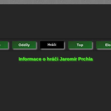
Hráči
e
Oddíly
Top
Elo
Informace o hráči Jaromír Prchla