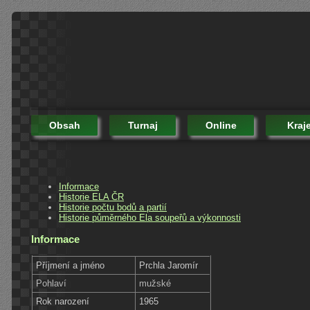
Obsah
Turnaj
Online
Kraj
Informace
Historie ELA ČR
Historie počtu bodů a partií
Historie půměrného Ela soupeřů a výkonnosti
Informace
Příjmení a jméno
Prchla Jaromír
Pohlaví
mužské
Rok narození
1965