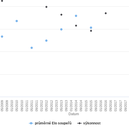
01/2010
09/2015
09/2011
05/2017
05/2013
05/2009
01/2015
01/2011
09/2016
09/2012
05/2014
05/2010
01/2016
01/2012
09/2017
09/2013
09/2009
05/2015
05/2011
01/2017
01/2013
09/2014
09/2010
05/2016
05/2012
01/2014
Datum
průměrné Elo soupeřů
výkonnost