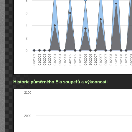
8
6
4
2
0
04/2005
04/2004
01/2003
01/2009
01/2008
01/2007
01/2006
01/2005
01/2004
08/2002
09/2008
09/2007
10/2006
09/2005
09/2004
08/2003
05/2
05/2008
04/2007
04/2006
Historie půměrného Ela soupeřů a výkonnosti
2100
2000