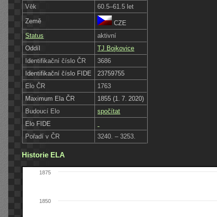
Věk
60.5–61.5 let
Země
CZE
Status
aktivní
Oddíl
TJ Bojkovice
Identifikační číslo ČR
3686
Identifikační číslo FIDE
23759755
Elo ČR
1763
Maximum Ela ČR
1855 (1. 7. 2020)
Budoucí Elo
spočítat
Elo FIDE
Pořadí v ČR
3240. – 3253.
Historie ELA
1875
1850