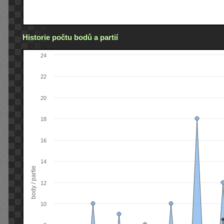
Historie počtu bodů a partií
24
22
20
18
16
14
body / partie
12
10