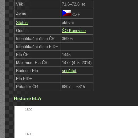
Věk
71.6–72.6 let
Země
CZE
Status
aktivní
Oddíl
ŠO Kunovice
Identifikační číslo ČR
36905
Identifikační číslo FIDE
Elo ČR
1445
Maximum Ela ČR
1472 (4. 5. 2014)
Budoucí Elo
spočítat
Elo FIDE
Pořadí v ČR
6807. – 6815.
Historie ELA
1500
1400