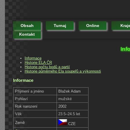
Obsah
Turnaj
Online
Kraj
Kontakt
Inf
Informace
Historie ELA ČR
Historie počtu bodů a partií
Historie půměrného Ela soupeřů a výkonnosti
Informace
Příjmení a jméno
Blažek Adam
Pohlaví
mužské
Rok narození
2002
Věk
23.5–24.5 let
Země
CZE