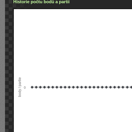
Historie počtu bodů a partií
body / partie
0