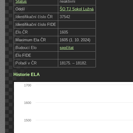
Status
neaktivní
Oddíl
ŠO TJ Sokol Lužná
Identifikační číslo ČR
37542
Identifikační číslo FIDE
Elo ČR
1605
Maximum Ela ČR
1605 (1. 10. 2024)
Budoucí Elo
spočítat
Elo FIDE
Pořadí v ČR
18175. – 18182.
Historie ELA
1700
1600
1500