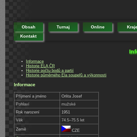
Obsah
Turnaj
Online
Kraj
Kontakt
In
Informace
Historie ELA ČR
Historie počtu bodů a partií
Historie půměrného Ela soupeřů a výkonnosti
Informace
Příjmení a jméno
Orlita Josef
Pohlaví
mužské
Rok narození
1951
Věk
74.5–75.5 let
Země
CZE