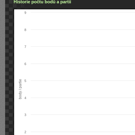
Historie počtu bodů a partií
9
8
7
6
body / partie
5
4
3
2