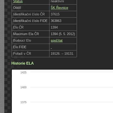
Status
neaktivní
Oddíl
ŠK Řevnice
Identifikační číslo ČR
37615
Identifikační číslo FIDE
363863
Elo ČR
1394
Maximum Ela ČR
1394 (5. 5. 2012)
Budoucí Elo
spočítat
Elo FIDE
Pořadí v ČR
19126. – 19131.
Historie ELA
1425
1400
1375