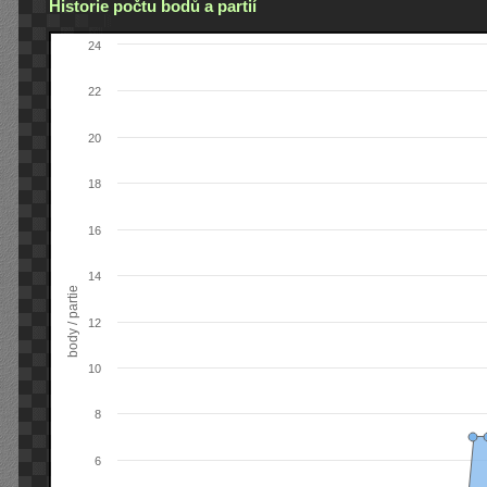
Historie počtu bodů a partií
24
22
20
18
16
14
body / partie
12
10
8
6