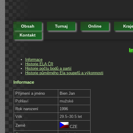
Obsah
Turnaj
Online
Kraj
Kontakt
I
Informace
Historie ELA ČR
Historie počtu bodů a partií
Historie půměrného Ela soupeřů a výkonnosti
Informace
Příjmení a jméno
Bien Jan
Pohlaví
mužské
Rok narození
1996
Věk
29.5–30.5 let
Země
CZE