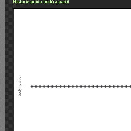
Historie počtu bodů a partií
body / partie
0