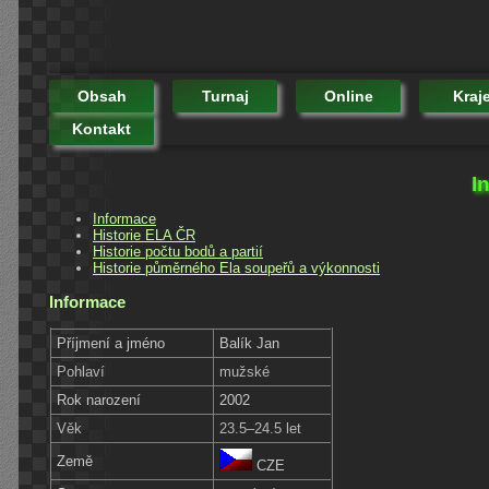
Obsah
Turnaj
Online
Kraj
Kontakt
I
Informace
Historie ELA ČR
Historie počtu bodů a partií
Historie půměrného Ela soupeřů a výkonnosti
Informace
Příjmení a jméno
Balík Jan
Pohlaví
mužské
Rok narození
2002
Věk
23.5–24.5 let
Země
CZE