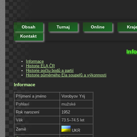
Obsah
Turnaj
Online
Kraj
Kontakt
Inf
Informace
Historie ELA ČR
Historie počtu bodů a partií
Historie půměrného Ela soupeřů a výkonnosti
Informace
Příjmení a jméno
Vorobyov Yrij
Pohlaví
mužské
Rok narození
1952
Věk
73.5–74.5 let
Země
UKR