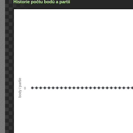
Historie počtu bodů a partií
body / partie
0