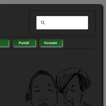
Partiář
Kontakt