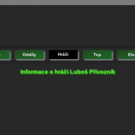
Hráči
e
Oddíly
Top
Elo
Informace o hráči Luboš Přívozník