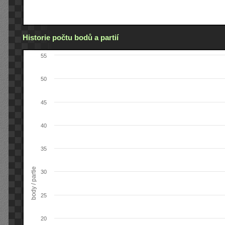
Historie počtu bodů a partií
55
50
45
40
35
body / partie
30
25
20