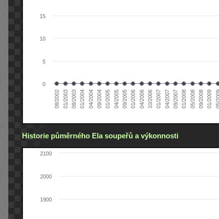
15
10
5
0
04/2005
04/2004
01/2003
01/2009
01/2008
01/2007
01/2006
01/2005
01/2004
08/2002
09/2008
09/2007
10/2006
09/2005
09/2004
08/2003
05/2
05/2008
04/2007
04/2006
Historie půměrného Ela soupeřů a výkonnosti
2100
2000
1900