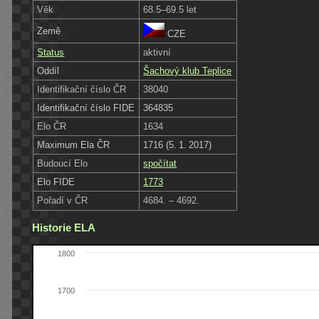
Věk
68.5–69.5 let
Země
CZE
Status
aktivní
Oddíl
Šachový klub Teplice
Identifikační číslo ČR
38040
Identifikační číslo FIDE
364835
Elo ČR
1634
Maximum Ela ČR
1716 (5. 1. 2017)
Budoucí Elo
spočítat
Elo FIDE
1773
Pořadí v ČR
4684. – 4692.
Historie ELA
1800
1700