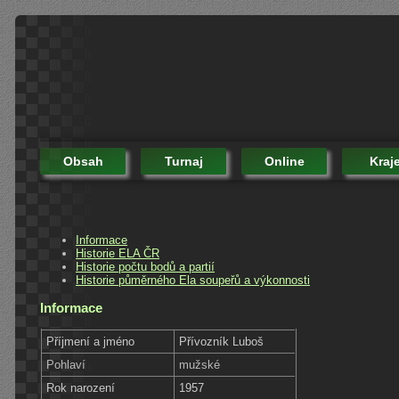
Obsah
Turnaj
Online
Kraj
Informace
Historie ELA ČR
Historie počtu bodů a partií
Historie půměrného Ela soupeřů a výkonnosti
Informace
Příjmení a jméno
Přívozník Luboš
Pohlaví
mužské
Rok narození
1957