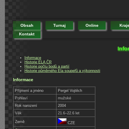
Obsah
Turnaj
Online
Kraj
Kontakt
Info
Informace
Historie ELA ČR
Historie počtu bodů a partií
Historie půměrného Ela soupeřů a výkonnosti
Informace
Příjmení a jméno
Pergel Vojtěch
Pohlaví
mužské
Rok narození
2004
Věk
21.6–22.6 let
Země
CZE