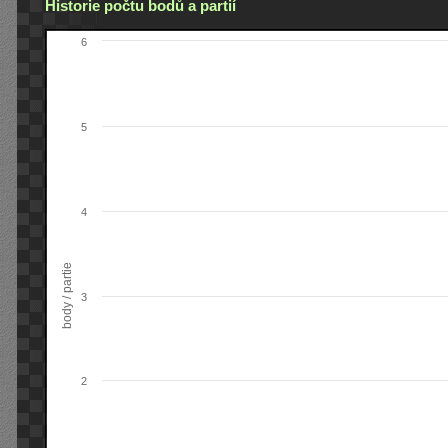
Historie počtu bodů a partií
6
5
4
body / partie
3
2