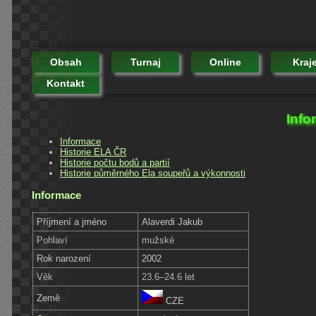
Obsah
Turnaj
Online
Kraj
Kontakt
Info
Informace
Historie ELA ČR
Historie počtu bodů a partií
Historie půměrného Ela soupeřů a výkonnosti
Informace
Příjmení a jméno
Alaverdi Jakub
Pohlaví
mužské
Rok narození
2002
Věk
23.6–24.6 let
Země
CZE