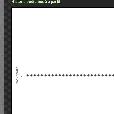
Historie počtu bodů a partií
body / partie
0