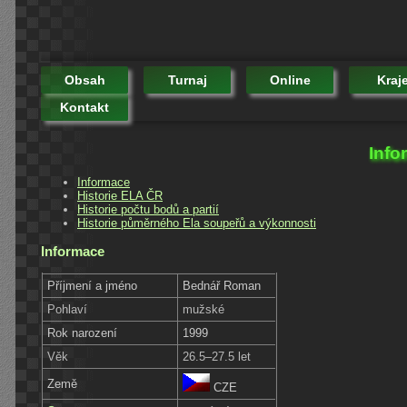
Obsah
Turnaj
Online
Kraj
Kontakt
Info
Informace
Historie ELA ČR
Historie počtu bodů a partií
Historie půměrného Ela soupeřů a výkonnosti
Informace
Příjmení a jméno
Bednář Roman
Pohlaví
mužské
Rok narození
1999
Věk
26.5–27.5 let
Země
CZE