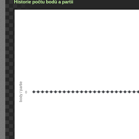
Historie počtu bodů a partií
body / partie
0