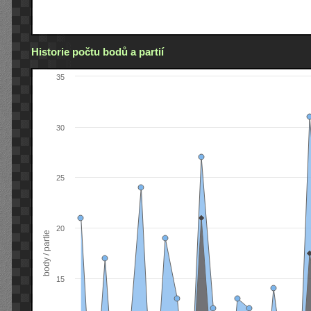
Historie počtu bodů a partií
35
30
25
20
body / partie
15