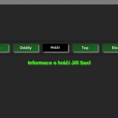
Hráči
e
Oddíly
Top
Elo
Informace o hráči Jiří Saxl