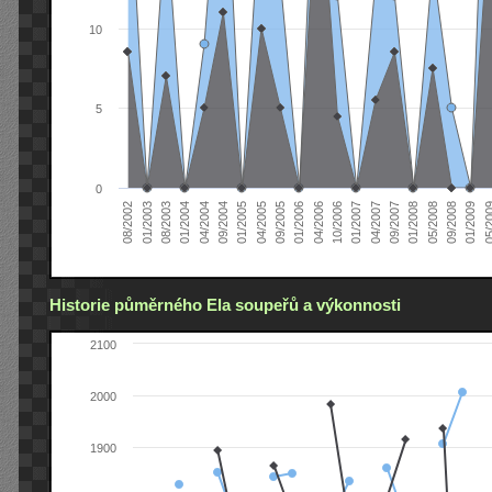
10
5
0
04/2005
04/2004
01/2003
01/2009
01/2008
01/2007
01/2006
01/2005
01/2004
08/2002
09/2008
09/2007
10/2006
09/2005
09/2004
08/2003
05/2
05/2008
04/2007
04/2006
Historie půměrného Ela soupeřů a výkonnosti
2100
2000
1900