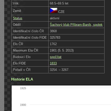
Věk
68.5–69.5 let
Země
CZE
Status
aktivní
Oddíl
Šachový klub Příbram-Baník, spolek
Identifikační číslo ČR
3868
Identifikační číslo FIDE
325783
Elo ČR
1762
Maximum Ela ČR
1901 (5. 5. 2013)
Budoucí Elo
spočítat
Elo FIDE
1833
Pořadí v ČR
3254. – 3267.
Historie ELA
1925
1900