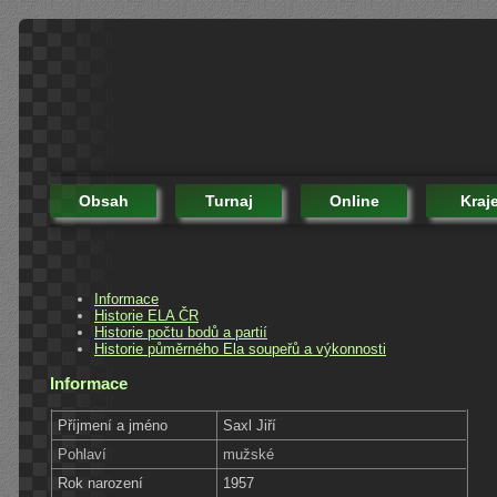
Obsah
Turnaj
Online
Kraj
Informace
Historie ELA ČR
Historie počtu bodů a partií
Historie půměrného Ela soupeřů a výkonnosti
Informace
Příjmení a jméno
Saxl Jiří
Pohlaví
mužské
Rok narození
1957