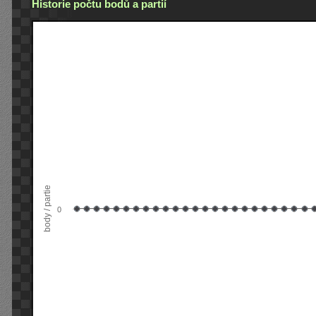
Historie počtu bodů a partií
body / partie
0