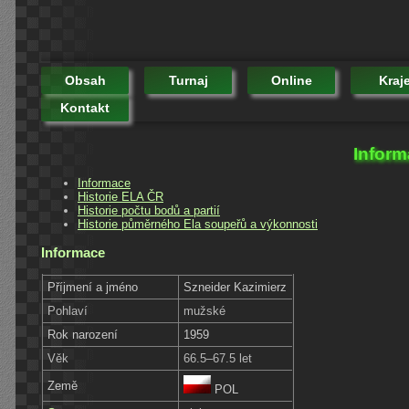
Obsah
Turnaj
Online
Kraj
Kontakt
Inform
Informace
Historie ELA ČR
Historie počtu bodů a partií
Historie půměrného Ela soupeřů a výkonnosti
Informace
Příjmení a jméno
Szneider Kazimierz
Pohlaví
mužské
Rok narození
1959
Věk
66.5–67.5 let
Země
POL