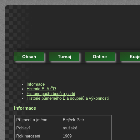
Obsah
Turnaj
Online
Kraj
Informace
Historie ELA ČR
Historie počtu bodů a partií
Historie půměrného Ela soupeřů a výkonnosti
Informace
Příjmení a jméno
Bejček Petr
Pohlaví
mužské
Rok narození
1969