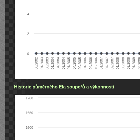
4
2
0
04/2005
04/2004
01/2003
01/2009
01/2008
01/2007
01/2006
01/2005
01/2004
08/2002
09/2008
09/2007
10/2006
09/2005
09/2004
08/2003
05/2
05/2008
04/2007
04/2006
Historie půměrného Ela soupeřů a výkonnosti
1700
1650
1600