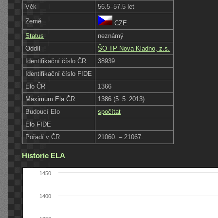
Věk
56.5–57.5 let
Země
CZE
Status
neznámý
Oddíl
ŠO TP Nova Kladno, z.s.
Identifikační číslo ČR
38939
Identifikační číslo FIDE
Elo ČR
1366
Maximum Ela ČR
1386 (5. 5. 2013)
Budoucí Elo
spočítat
Elo FIDE
Pořadí v ČR
21060. – 21067.
Historie ELA
1450
1400