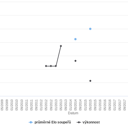
01/2010
09/2015
09/2011
05/2017
05/2013
05/2009
01/2015
01/2011
09/2016
09/2012
05/2014
05/2010
01/2016
01/2012
09/2017
09/2013
09/2009
05/2015
05/2011
01/2017
01/2013
09/2014
09/2010
05/2016
05/2012
01/2014
Datum
průměrné Elo soupeřů
výkonnost