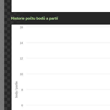
Historie počtu bodů a partií
16
14
12
10
body / partie
8
6