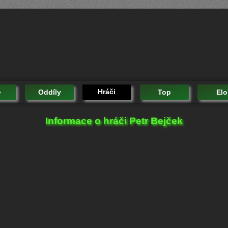
Hráči
e
Oddíly
Top
Elo
Informace o hráči Petr Bejček