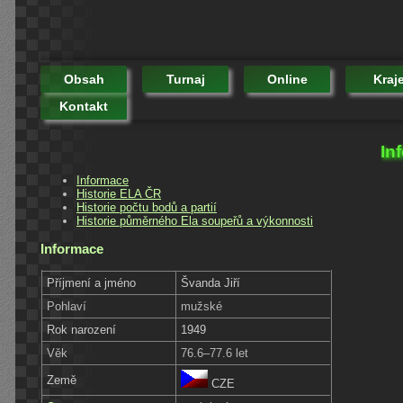
Obsah
Turnaj
Online
Kraj
Kontakt
In
Informace
Historie ELA ČR
Historie počtu bodů a partií
Historie půměrného Ela soupeřů a výkonnosti
Informace
Příjmení a jméno
Švanda Jiří
Pohlaví
mužské
Rok narození
1949
Věk
76.6–77.6 let
Země
CZE