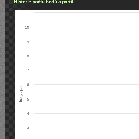
Historie počtu bodů a partií
11
10
9
8
7
body / partie
6
5
4
3