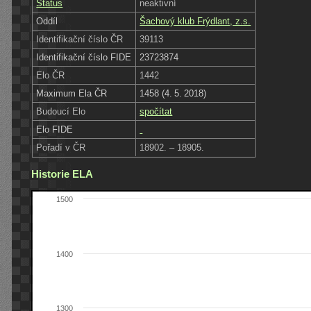
Status
neaktivní
Oddíl
Šachový klub Frýdlant, z.s.
Identifikační číslo ČR
39113
Identifikační číslo FIDE
23723874
Elo ČR
1442
Maximum Ela ČR
1458 (4. 5. 2018)
Budoucí Elo
spočítat
Elo FIDE
Pořadí v ČR
18902. – 18905.
Historie ELA
1500
1400
1300