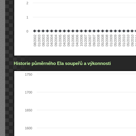
2
1
0
04/2006
05/2008
09/2004
05/2010
10/2006
08/2002
09/2008
01/2005
09/2010
01/2007
01/2003
01/2009
04/2005
01
04/2007
08/2003
05/2009
09/2005
09/2007
01/2004
09/2009
01/2006
01/2008
04/2004
01/2010
Historie půměrného Ela soupeřů a výkonnosti
1750
1700
1650
1600