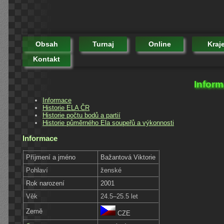
Obsah
Turnaj
Online
Kraj
Kontakt
Inform
Informace
Historie ELA ČR
Historie počtu bodů a partií
Historie půměrného Ela soupeřů a výkonnosti
Informace
Příjmení a jméno
Bažantová Viktorie
Pohlaví
ženské
Rok narození
2001
Věk
24.5–25.5 let
Země
CZE