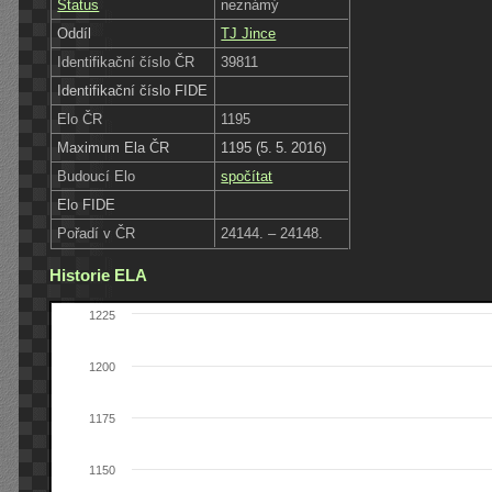
Status
neznámý
Oddíl
TJ Jince
Identifikační číslo ČR
39811
Identifikační číslo FIDE
Elo ČR
1195
Maximum Ela ČR
1195 (5. 5. 2016)
Budoucí Elo
spočítat
Elo FIDE
Pořadí v ČR
24144. – 24148.
Historie ELA
1225
1200
1175
1150