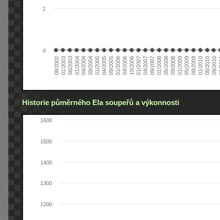
2
0
04/2006
05/2008
09/2004
05/2010
10/2006
08/2002
09/2008
01/2005
09/2010
01/2007
01/2003
01/2009
04/2005
01
04/2007
08/2003
05/2009
09/2005
09/2007
01/2004
09/2009
01/2006
01/2008
04/2004
01/2010
Historie půměrného Ela soupeřů a výkonnosti
1600
1500
1400
1300
1200