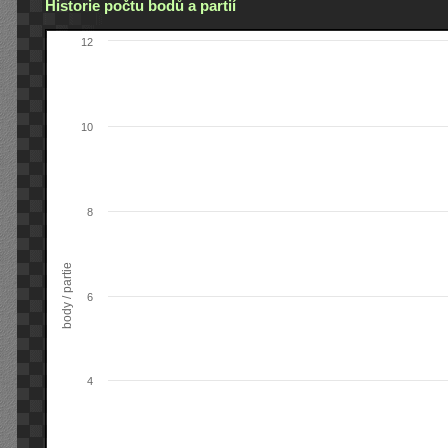
Historie počtu bodů a partií
12
10
8
body / partie
6
4