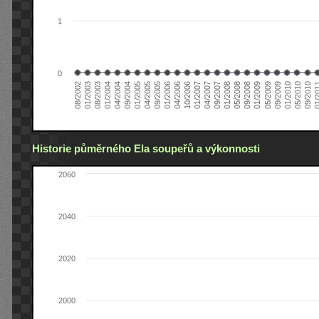
1
0
01/2005
09/2010
08/2002
09/2008
10/2006
09/2004
05/2010
05/2008
04/2006
04/2004
01/2010
01/2008
01/2006
01/2004
09/2009
09/2007
09/2005
08/2003
05/2009
04/2007
04/2005
01/2
01/2003
01/2009
01/2007
Historie půměrného Ela soupeřů a výkonnosti
2060
2040
2020
2000