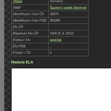
Status
neznámý
Oddíl
Šachový spolek Bechyně
Identifikační číslo ČR
39879
Identifikační číslo FIDE
381900
Elo ČR
Maximum Ela ČR
1000 (5. 9. 2012)
Budoucí Elo
spočítat
Elo FIDE
Pořadí v ČR
0.
Historie ELA