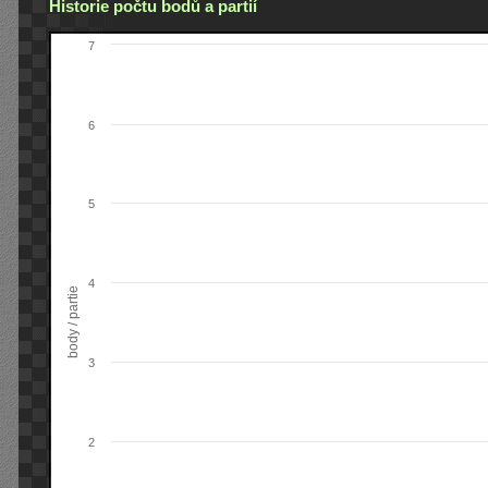
Historie počtu bodů a partií
7
6
5
4
body / partie
3
2