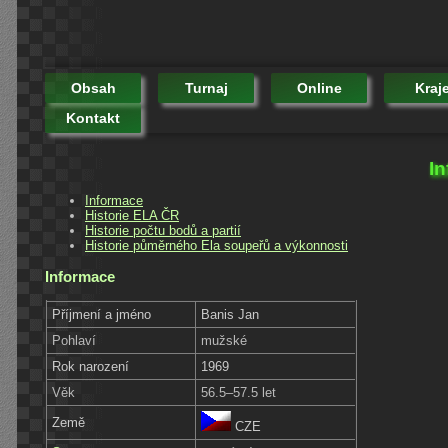
Obsah
Turnaj
Online
Kraj
Kontakt
In
Informace
Historie ELA ČR
Historie počtu bodů a partií
Historie půměrného Ela soupeřů a výkonnosti
Informace
Příjmení a jméno
Banis Jan
Pohlaví
mužské
Rok narození
1969
Věk
56.5–57.5 let
Země
CZE