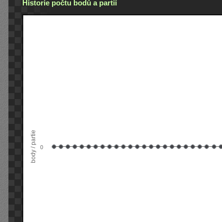
Historie počtu bodů a partií
body / partie
0