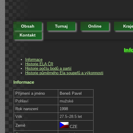
Obsah
Turnaj
Online
Kraj
Kontakt
Inf
Informace
Historie ELA ČR
Historie počtu bodů a partií
Historie půměrného Ela soupeřů a výkonnosti
Informace
Příjmení a jméno
Beneš Pavel
Pohlaví
mužské
Rok narození
1998
Věk
27.5–28.5 let
Země
CZE