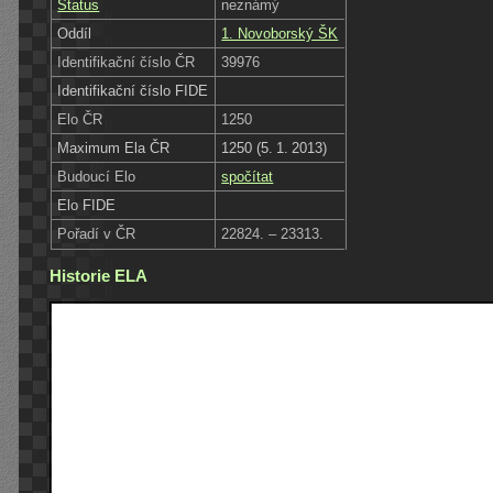
Status
neznámý
Oddíl
1. Novoborský ŠK
Identifikační číslo ČR
39976
Identifikační číslo FIDE
Elo ČR
1250
Maximum Ela ČR
1250 (5. 1. 2013)
Budoucí Elo
spočítat
Elo FIDE
Pořadí v ČR
22824. – 23313.
Historie ELA