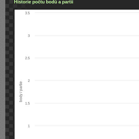
Historie počtu bodů a partií
3.5
3
2.5
2
body / partie
1.5
1