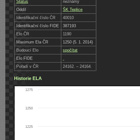
Status
neznámý
Oddíl
ŠK Teplice
Identifikační číslo ČR
40010
Identifikační číslo FIDE
387193
Elo ČR
1190
Maximum Ela ČR
1250 (5. 1. 2014)
Budoucí Elo
spočítat
Elo FIDE
Pořadí v ČR
24162. – 24164.
Historie ELA
1275
1250
1225