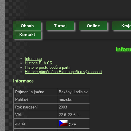
Obsah
Turnaj
Online
Kraj
Kontakt
Infor
Informace
Historie ELA ČR
Historie počtu bodů a partií
Historie půměrného Ela soupeřů a výkonnosti
Informace
Příjmení a jméno
Bakányi Ladislav
Pohlaví
mužské
Rok narození
2003
Věk
22.6–23.6 let
Země
CZE