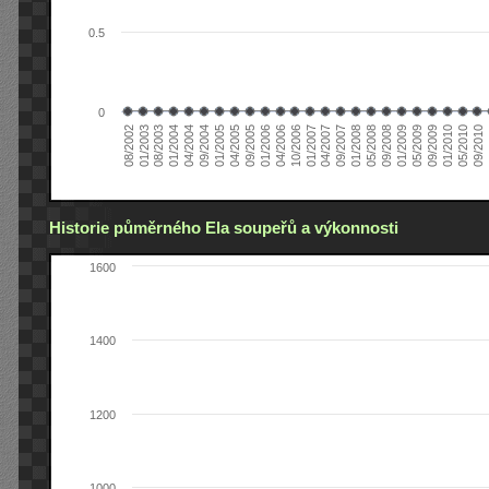
0.5
0
01/2006
01/2007
01/2008
01/2003
01/2009
04/2004
01/2010
04/2005
0
04/2006
04/2007
05/2008
08/2003
05/2009
09/2004
05/2010
09/2005
10/2006
09/2007
08/2002
09/2008
01/2004
09/2009
01/2005
09/2010
Historie půměrného Ela soupeřů a výkonnosti
1600
1400
1200
1000