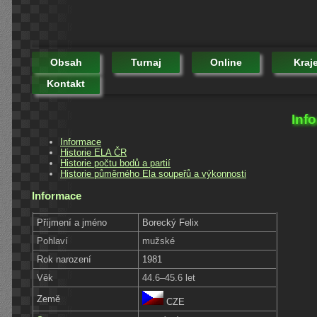
Obsah
Turnaj
Online
Kraj
Kontakt
Inf
Informace
Historie ELA ČR
Historie počtu bodů a partií
Historie půměrného Ela soupeřů a výkonnosti
Informace
Příjmení a jméno
Borecký Felix
Pohlaví
mužské
Rok narození
1981
Věk
44.6–45.6 let
Země
CZE