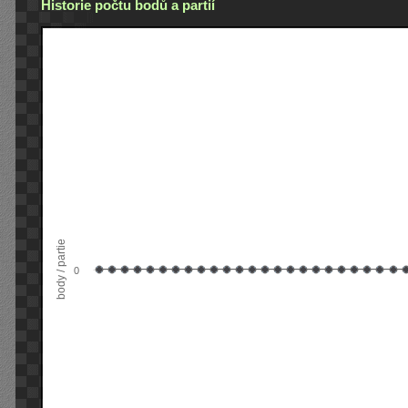
Historie počtu bodů a partií
body / partie
0