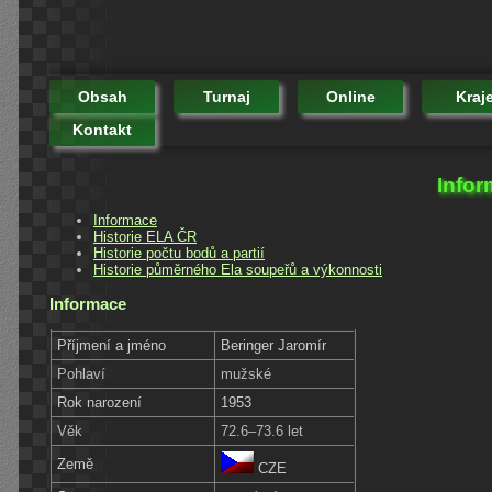
Obsah
Turnaj
Online
Kraj
Kontakt
Infor
Informace
Historie ELA ČR
Historie počtu bodů a partií
Historie půměrného Ela soupeřů a výkonnosti
Informace
Příjmení a jméno
Beringer Jaromír
Pohlaví
mužské
Rok narození
1953
Věk
72.6–73.6 let
Země
CZE