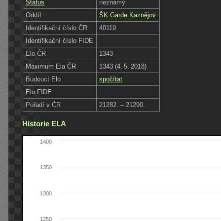
Status
neznámý
Oddíl
ŠK Garde Kaznějov
Identifikační číslo ČR
40119
Identifikační číslo FIDE
Elo ČR
1343
Maximum Ela ČR
1343 (4. 5. 2018)
Budoucí Elo
spočítat
Elo FIDE
Pořadí v ČR
21282. – 21290.
Historie ELA
1400
1350
1300
1250