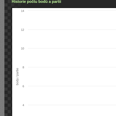
Historie počtu bodů a partií
14
12
10
8
body / partie
6
4