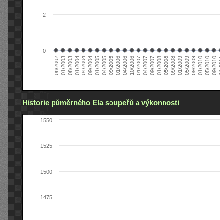
2
0
04/2006
05/2008
09/2004
05/2010
10/2006
08/2002
09/2008
01/2005
09/2010
01/2007
01/2003
01/2009
04/2005
01
04/2007
08/2003
05/2009
09/2005
09/2007
01/2004
09/2009
01/2006
01/2008
04/2004
01/2010
Historie půměrného Ela soupeřů a výkonnosti
1550
1525
1500
1475