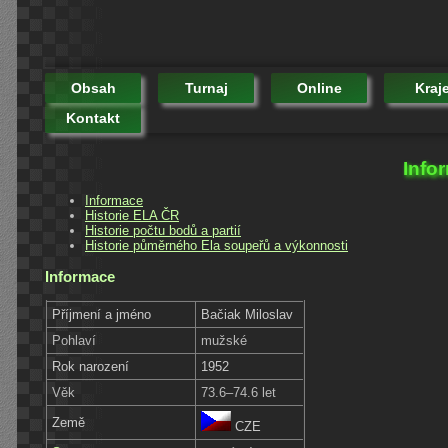
Obsah
Turnaj
Online
Kraj
Kontakt
Info
Informace
Historie ELA ČR
Historie počtu bodů a partií
Historie půměrného Ela soupeřů a výkonnosti
Informace
Příjmení a jméno
Bačiak Miloslav
Pohlaví
mužské
Rok narození
1952
Věk
73.6–74.6 let
Země
CZE