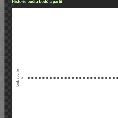
Historie počtu bodů a partií
body / partie
0