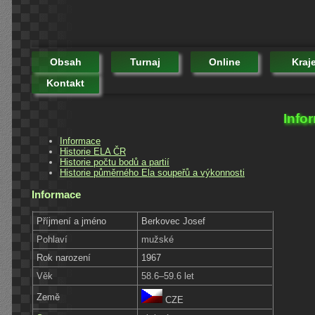
Obsah
Turnaj
Online
Kraj
Kontakt
Info
Informace
Historie ELA ČR
Historie počtu bodů a partií
Historie půměrného Ela soupeřů a výkonnosti
Informace
Příjmení a jméno
Berkovec Josef
Pohlaví
mužské
Rok narození
1967
Věk
58.6–59.6 let
Země
CZE