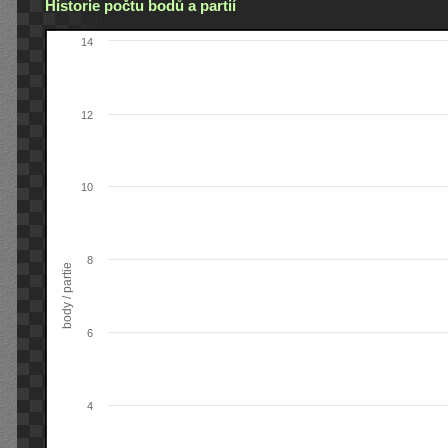
Historie počtu bodů a partií
14
12
10
8
body / partie
6
4