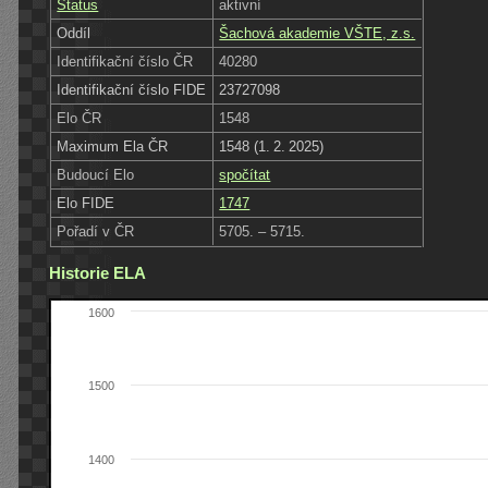
Status
aktivní
Oddíl
Šachová akademie VŠTE, z.s.
Identifikační číslo ČR
40280
Identifikační číslo FIDE
23727098
Elo ČR
1548
Maximum Ela ČR
1548 (1. 2. 2025)
Budoucí Elo
spočítat
Elo FIDE
1747
Pořadí v ČR
5705. – 5715.
Historie ELA
1600
1500
1400