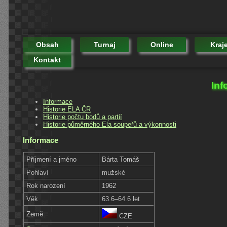
Obsah
Turnaj
Online
Kraj
Kontakt
Inf
Informace
Historie ELA ČR
Historie počtu bodů a partií
Historie půměrného Ela soupeřů a výkonnosti
Informace
Příjmení a jméno
Bárta Tomáš
Pohlaví
mužské
Rok narození
1962
Věk
63.6–64.6 let
Země
CZE