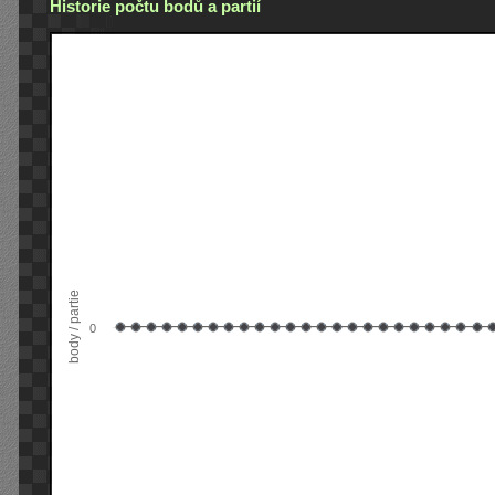
Historie počtu bodů a partií
body / partie
0