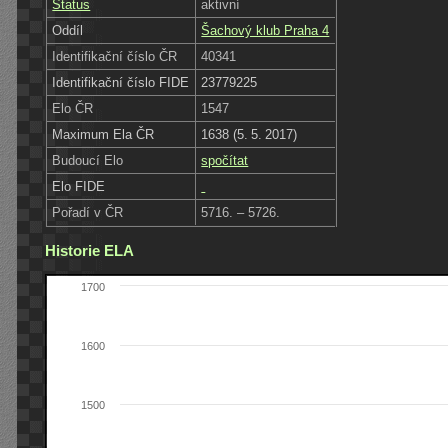
Status
aktivní
Oddíl
Šachový klub Praha 4
Identifikační číslo ČR
40341
Identifikační číslo FIDE
23779225
Elo ČR
1547
Maximum Ela ČR
1638 (5. 5. 2017)
Budoucí Elo
spočítat
Elo FIDE
Pořadí v ČR
5716. – 5726.
Historie ELA
1700
1600
1500