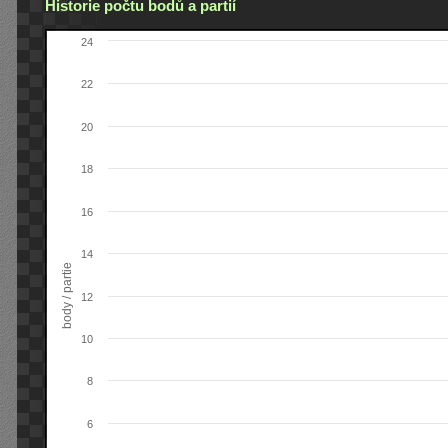
Historie počtu bodů a partií
24
22
20
18
16
14
body / partie
12
10
8
6