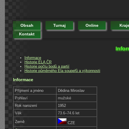
Obsah
Turnaj
Online
Kraj
Kontakt
Infor
Informace
Historie ELA ČR
Historie počtu bodů a partií
Historie půměrného Ela soupeřů a výkonnosti
Informace
Příjmení a jméno
Dědina Miroslav
Pohlaví
mužské
Rok narození
1952
Věk
73.6–74.6 let
Země
CZE