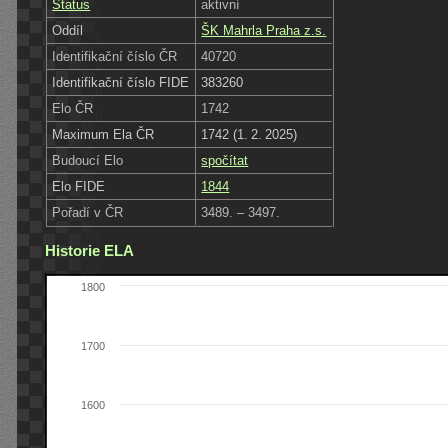
Status
aktivní
Oddíl
ŠK Mahrla Praha z.s.
Identifikační číslo ČR
40720
Identifikační číslo FIDE
383260
Elo ČR
1742
Maximum Ela ČR
1742 (1. 2. 2025)
Budoucí Elo
spočítat
Elo FIDE
1844
Pořadí v ČR
3489. – 3497.
Historie ELA
1800
1700
1600