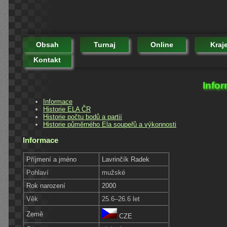
Obsah
Turnaj
Online
Kraj
Kontakt
Infor
Informace
Historie ELA ČR
Historie počtu bodů a partií
Historie půměrného Ela soupeřů a výkonnosti
Informace
Příjmení a jméno
Lavrinčík Radek
Pohlaví
mužské
Rok narození
2000
Věk
25.6–26.6 let
Země
CZE