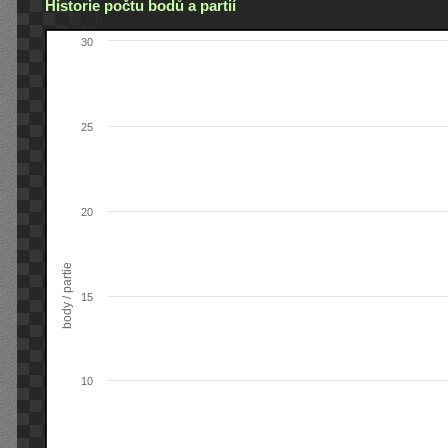
Historie počtu bodů a partií
30
25
20
body / partie
15
10