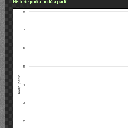
Historie počtu bodů a partií
8
7
6
5
body / partie
4
3
2