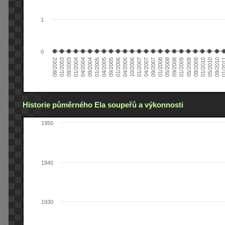
1
0
01/2005
09/2010
08/2002
09/2008
10/2006
09/2004
05/2010
05/2008
04/2006
04/2004
01/2010
01/2008
01/2006
01/2004
09/2009
09/2007
09/2005
08/2003
05/2009
04/2007
04/2005
01/2
01/2003
01/2009
01/2007
Historie půměrného Ela soupeřů a výkonnosti
1950
1940
1930