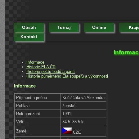
Obsah
Turnaj
Online
Kraj
Kontakt
Informac
Informace
Historie ELA ČR
Historie počtu bodů a partií
Historie půměrného Ela soupeřů a výkonnosti
Informace
Příjmení a jméno
Kočiščáková Alexandra
Pohlaví
ženské
Rok narození
1991
Věk
34.5–35.5 let
Země
CZE