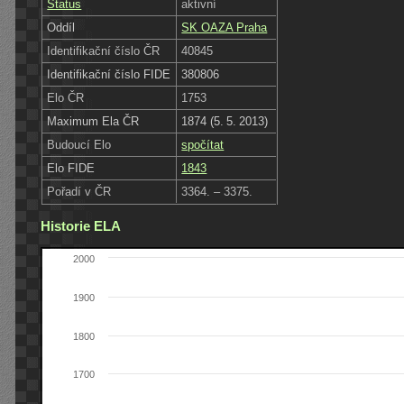
Status
aktivní
Oddíl
SK OAZA Praha
Identifikační číslo ČR
40845
Identifikační číslo FIDE
380806
Elo ČR
1753
Maximum Ela ČR
1874 (5. 5. 2013)
Budoucí Elo
spočítat
Elo FIDE
1843
Pořadí v ČR
3364. – 3375.
Historie ELA
2000
1900
1800
1700