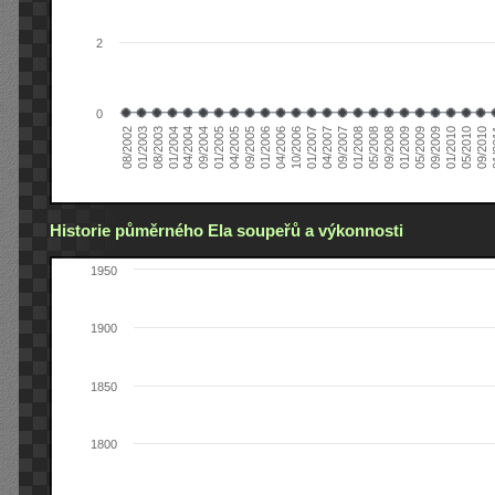
2
0
04/2006
05/2008
09/2004
05/2010
10/2006
08/2002
09/2008
01/2005
09/2010
01/2007
01/2003
01/2009
04/2005
01
04/2007
08/2003
05/2009
09/2005
09/2007
01/2004
09/2009
01/2006
01/2008
04/2004
01/2010
Historie půměrného Ela soupeřů a výkonnosti
1950
1900
1850
1800