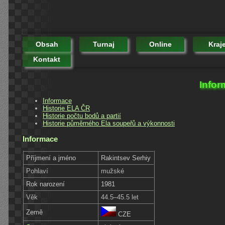
Obsah
Turnaj
Online
Kraj
Kontakt
Infor
Informace
Historie ELA ČR
Historie počtu bodů a partií
Historie půměrného Ela soupeřů a výkonnosti
Informace
Příjmení a jméno
Rakintsev Serhiy
Pohlaví
mužské
Rok narození
1981
Věk
44.5–45.5 let
Země
CZE