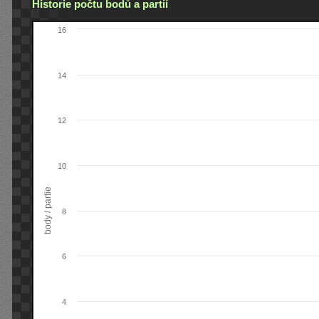
Historie počtu bodů a partií
16
14
12
10
body / partie
8
6
4