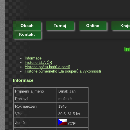
Obsah
Turnaj
Online
Kraj
Kontakt
In
Informace
Historie ELA ČR
Historie počtu bodů a partií
Historie půměrného Ela soupeřů a výkonnosti
Informace
Příjmení a jméno
Brňák Jan
Pohlaví
mužské
Rok narození
1945
Věk
80.5–81.5 let
Země
CZE