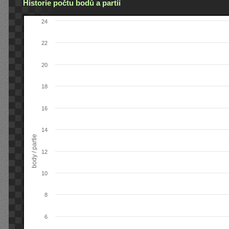
Historie počtu bodů a partií
24
22
20
18
16
14
body / partie
12
10
8
6