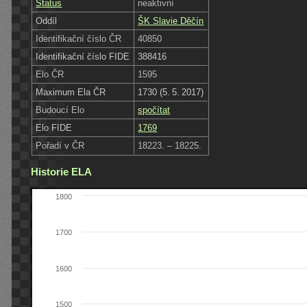
Status
neaktivní
Oddíl
ŠK Slavie Děčín
Identifikační číslo ČR
40850
Identifikační číslo FIDE
388416
Elo ČR
1595
Maximum Ela ČR
1730 (5. 5. 2017)
Budoucí Elo
spočítat
Elo FIDE
1769
Pořadí v ČR
18223. – 18225.
Historie ELA
1800
1700
1600
1500