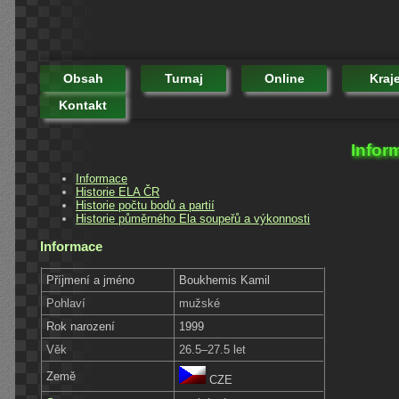
Obsah
Turnaj
Online
Kraj
Kontakt
Infor
Informace
Historie ELA ČR
Historie počtu bodů a partií
Historie půměrného Ela soupeřů a výkonnosti
Informace
Příjmení a jméno
Boukhemis Kamil
Pohlaví
mužské
Rok narození
1999
Věk
26.5–27.5 let
Země
CZE