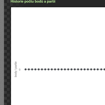
Historie počtu bodů a partií
body / partie
0