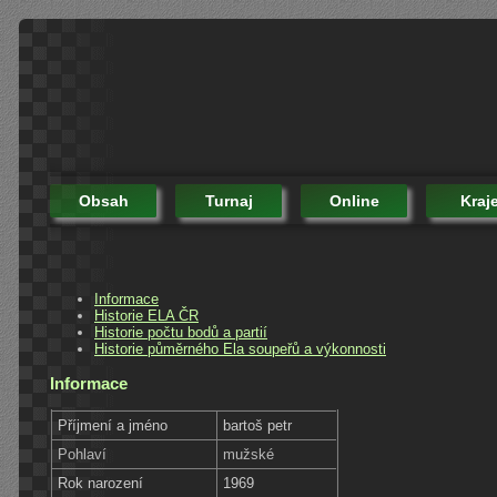
Obsah
Turnaj
Online
Kraj
Informace
Historie ELA ČR
Historie počtu bodů a partií
Historie půměrného Ela soupeřů a výkonnosti
Informace
Příjmení a jméno
bartoš petr
Pohlaví
mužské
Rok narození
1969