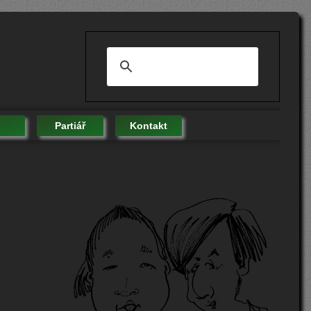
Partiář
Kontakt