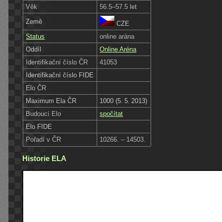
Věk
56.5–57.5 let
Země
CZE
Status
online arána
Oddíl
Online Aréna
Identifikační číslo ČR
41053
Identifikační číslo FIDE
Elo ČR
Maximum Ela ČR
1000 (5. 5. 2013)
Budoucí Elo
spočítat
Elo FIDE
Pořadí v ČR
10266. – 14503.
Historie ELA