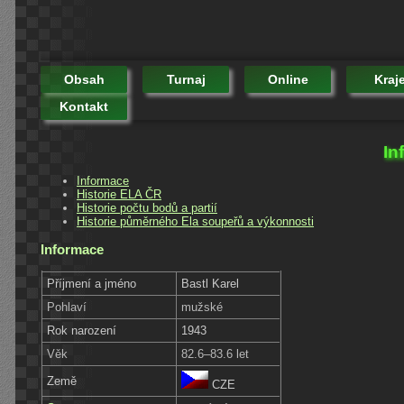
Obsah
Turnaj
Online
Kraj
Kontakt
In
Informace
Historie ELA ČR
Historie počtu bodů a partií
Historie půměrného Ela soupeřů a výkonnosti
Informace
Příjmení a jméno
Bastl Karel
Pohlaví
mužské
Rok narození
1943
Věk
82.6–83.6 let
Země
CZE