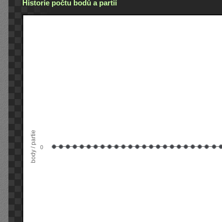
Historie počtu bodů a partií
body / partie
0