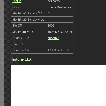
Status
neznámý
Oddíl
Slavia Boskovice
Identifikační číslo ČR
4148
Identifikační číslo FIDE
Elo ČR
1692
Maximum Ela ČR
1692 (25. 8. 2002)
Budoucí Elo
spočítat
Elo FIDE
Pořadí v ČR
17303. – 17312.
Historie ELA