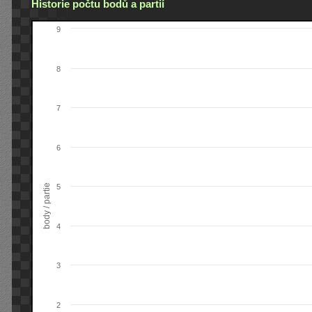
Historie počtu bodů a partií
9
8
7
6
body / partie
5
4
3
2