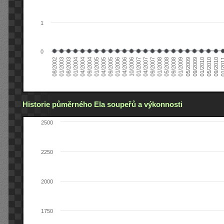
1
0
01/2005
09/2010
08/2002
09/2008
10/2006
09/2004
05/2010
05/2008
04/2006
04/2004
01/2010
01/2008
01/2006
01/2004
09/2009
09/2007
09/2005
08/2003
05/2009
04/2007
04/2005
01/2
01/2003
01/2009
01/2007
Historie půměrného Ela soupeřů a výkonnosti
2500
2250
2000
1750