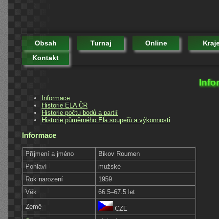
Obsah
Turnaj
Online
Kraj
Kontakt
Info
Informace
Historie ELA ČR
Historie počtu bodů a partií
Historie půměrného Ela soupeřů a výkonnosti
Informace
Příjmení a jméno
Bikov Roumen
Pohlaví
mužské
Rok narození
1959
Věk
66.5–67.5 let
Země
CZE