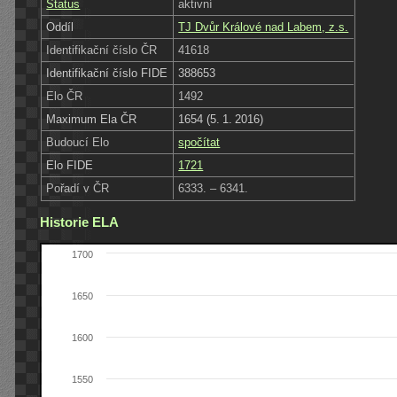
Status
aktivní
Oddíl
TJ Dvůr Králové nad Labem, z.s.
Identifikační číslo ČR
41618
Identifikační číslo FIDE
388653
Elo ČR
1492
Maximum Ela ČR
1654 (5. 1. 2016)
Budoucí Elo
spočítat
Elo FIDE
1721
Pořadí v ČR
6333. – 6341.
Historie ELA
1700
1650
1600
1550