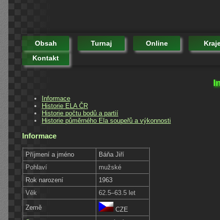
Obsah
Turnaj
Online
Kraj
Kontakt
I
Informace
Historie ELA ČR
Historie počtu bodů a partií
Historie půměrného Ela soupeřů a výkonnosti
Informace
Příjmení a jméno
Báňa Jiří
Pohlaví
mužské
Rok narození
1963
Věk
62.5–63.5 let
Země
CZE