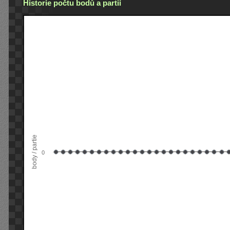
Historie počtu bodů a partií
body / partie
0