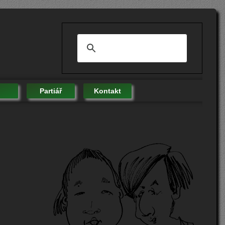
Partiář
Kontakt