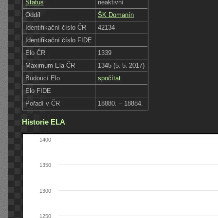
Status
neaktivní
Oddíl
ŠK Domanín
Identifikační číslo ČR
42134
Identifikační číslo FIDE
Elo ČR
1339
Maximum Ela ČR
1345 (5. 5. 2017)
Budoucí Elo
spočítat
Elo FIDE
Pořadí v ČR
18880. – 18884.
Historie ELA
1400
1350
1300
1250