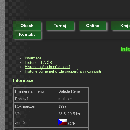
Obsah
Turnaj
Online
Kraj
Kontakt
Inf
Informace
Historie ELA ČR
Historie počtu bodů a partií
Historie půměrného Ela soupeřů a výkonnosti
Informace
Příjmení a jméno
Balada René
Pohlaví
mužské
Rok narození
1997
Věk
28.5–29.5 let
Země
CZE