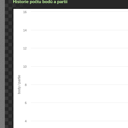
Historie počtu bodů a partií
16
14
12
10
body / partie
8
6
4