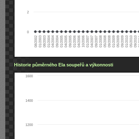
2
0
04/2006
05/2008
09/2004
05/2010
10/2006
08/2002
09/2008
01/2005
09/2010
01/2007
01/2003
01/2009
04/2005
01
04/2007
08/2003
05/2009
09/2005
09/2007
01/2004
09/2009
01/2006
01/2008
04/2004
01/2010
Historie půměrného Ela soupeřů a výkonnosti
1600
1400
1200