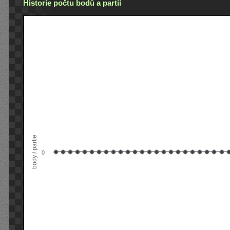
Historie počtu bodů a partií
body / partie
0