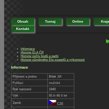
Obsah
Turnaj
Online
Kraj
Kontakt
I
Informace
Historie ELA ČR
Historie počtu bodů a partií
Historie půměrného Ela soupeřů a výkonnosti
Informace
Příjmení a jméno
Bílek Jiří
Pohlaví
mužské
Rok narození
1940
Věk
85.6–86.6 let
Země
CZE