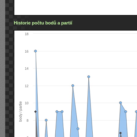
Historie počtu bodů a partií
18
16
14
12
body / partie
10
8