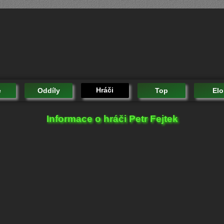
Hráči
e
Oddíly
Top
Elo
Informace o hráči Petr Fejtek