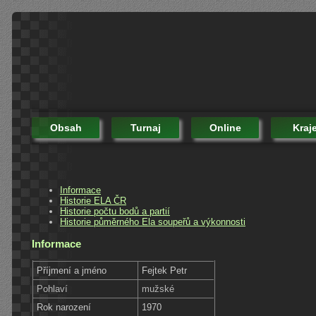
Obsah
Turnaj
Online
Kraj
Informace
Historie ELA ČR
Historie počtu bodů a partií
Historie půměrného Ela soupeřů a výkonnosti
Informace
Příjmení a jméno
Fejtek Petr
Pohlaví
mužské
Rok narození
1970