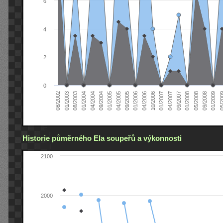
6
4
2
0
04/2005
04/2004
01/2003
01/2009
01/2008
01/2007
01/2006
01/2005
01/2004
08/2002
09/2008
09/2007
10/2006
09/2005
09/2004
08/2003
05/2
05/2008
04/2007
04/2006
Historie půměrného Ela soupeřů a výkonnosti
2100
2000