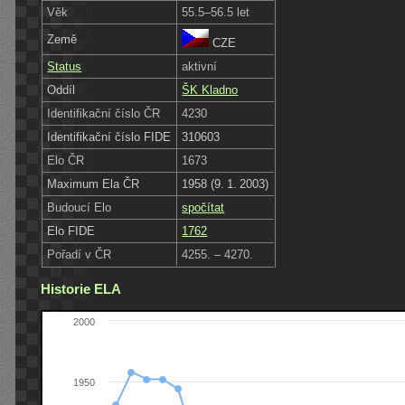
Věk
55.5–56.5 let
Země
CZE
Status
aktivní
Oddíl
ŠK Kladno
Identifikační číslo ČR
4230
Identifikační číslo FIDE
310603
Elo ČR
1673
Maximum Ela ČR
1958 (9. 1. 2003)
Budoucí Elo
spočítat
Elo FIDE
1762
Pořadí v ČR
4255. – 4270.
Historie ELA
2000
1950