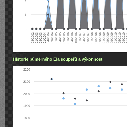
2
1
0
04/2006
05/2008
09/2004
05/2010
10/2006
08/2002
09/2008
01/2005
09/2010
01/2007
01/2003
01/2009
04/2005
01
04/2007
08/2003
05/2009
09/2005
09/2007
01/2004
09/2009
01/2006
01/2008
04/2004
01/2010
Historie půměrného Ela soupeřů a výkonnosti
2200
2100
2000
1900
1800