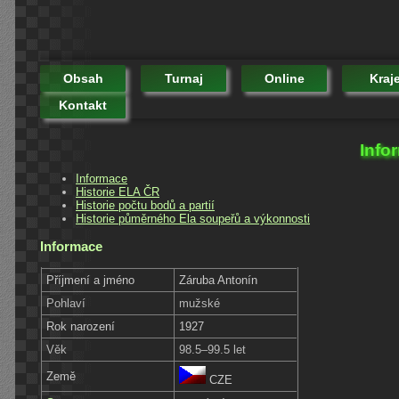
Obsah
Turnaj
Online
Kraj
Kontakt
Info
Informace
Historie ELA ČR
Historie počtu bodů a partií
Historie půměrného Ela soupeřů a výkonnosti
Informace
Příjmení a jméno
Záruba Antonín
Pohlaví
mužské
Rok narození
1927
Věk
98.5–99.5 let
Země
CZE