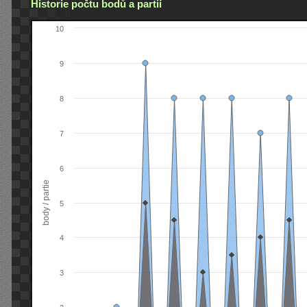
Historie počtu bodů a partií
10
9
8
7
6
body / partie
5
4
3