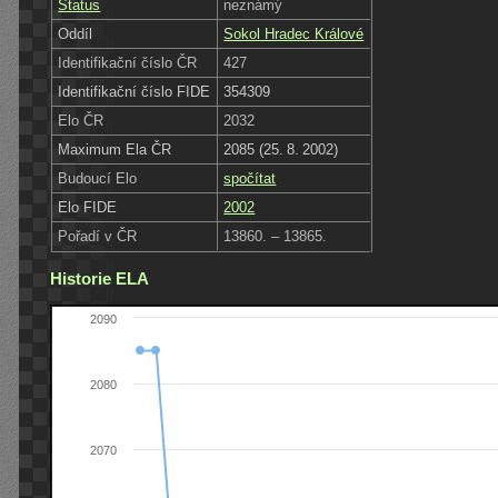
Status
neznámý
Oddíl
Sokol Hradec Králové
Identifikační číslo ČR
427
Identifikační číslo FIDE
354309
Elo ČR
2032
Maximum Ela ČR
2085 (25. 8. 2002)
Budoucí Elo
spočítat
Elo FIDE
2002
Pořadí v ČR
13860. – 13865.
Historie ELA
2090
2080
2070