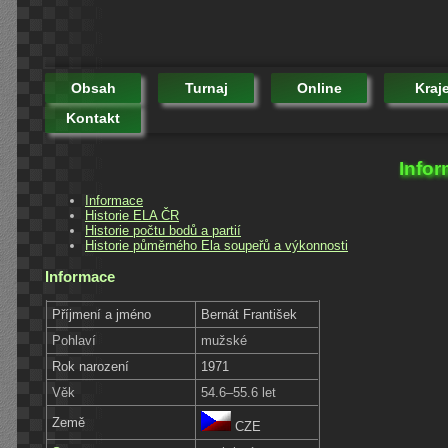
Obsah
Turnaj
Online
Kraj
Kontakt
Infor
Informace
Historie ELA ČR
Historie počtu bodů a partií
Historie půměrného Ela soupeřů a výkonnosti
Informace
Příjmení a jméno
Bernát František
Pohlaví
mužské
Rok narození
1971
Věk
54.6–55.6 let
Země
CZE