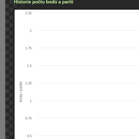
Historie počtu bodů a partií
2.25
2
1.75
1.5
body / partie
1.25
1
0.75
0.5