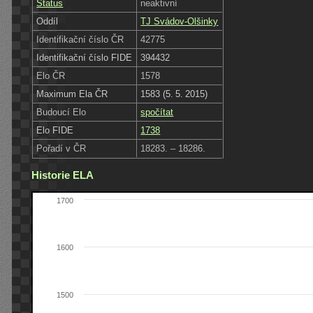
Status
neaktivní
Oddíl
TJ Svádov-Olšinky
Identifikační číslo ČR
42775
Identifikační číslo FIDE
394432
Elo ČR
1578
Maximum Ela ČR
1583 (5. 5. 2015)
Budoucí Elo
spočítat
Elo FIDE
1738
Pořadí v ČR
18283. – 18286.
Historie ELA
1700
1600
1500