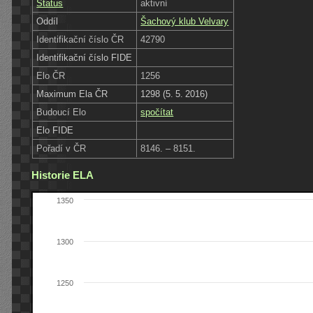
Status
aktivní
Oddíl
Šachový klub Velvary
Identifikační číslo ČR
42790
Identifikační číslo FIDE
Elo ČR
1256
Maximum Ela ČR
1298 (5. 5. 2016)
Budoucí Elo
spočítat
Elo FIDE
Pořadí v ČR
8146. – 8151.
Historie ELA
1350
1300
1250