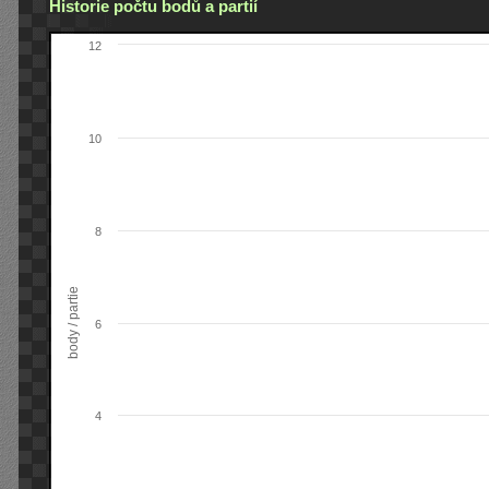
Historie počtu bodů a partií
12
10
8
body / partie
6
4