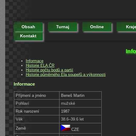
Obsah
Turnaj
Online
Kraj
Kontakt
Inf
Informace
Historie ELA ČR
Historie počtu bodů a partií
Historie půměrného Ela soupeřů a výkonnosti
Informace
Příjmení a jméno
Beneš Martin
Pohlaví
mužské
Rok narození
1987
Věk
38.6–39.6 let
Země
CZE