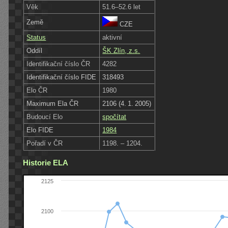
Věk
51.6–52.6 let
Země
CZE
Status
aktivní
Oddíl
ŠK Zlín, z.s.
Identifikační číslo ČR
4282
Identifikační číslo FIDE
318493
Elo ČR
1980
Maximum Ela ČR
2106 (4. 1. 2005)
Budoucí Elo
spočítat
Elo FIDE
1984
Pořadí v ČR
1198. – 1204.
Historie ELA
2125
2100