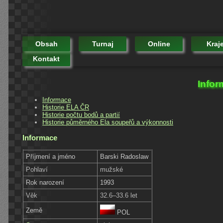
Obsah
Turnaj
Online
Kraj
Kontakt
Infor
Informace
Historie ELA ČR
Historie počtu bodů a partií
Historie půměrného Ela soupeřů a výkonnosti
Informace
Příjmení a jméno
Barski Radoslaw
Pohlaví
mužské
Rok narození
1993
Věk
32.6–33.6 let
Země
POL