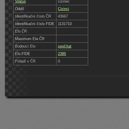
Status
cizinec
Oddíl
Cizinci
Identifikační číslo ČR
43667
Identifikační číslo FIDE
1131710
Elo ČR
Maximum Ela ČR
Budoucí Elo
spočítat
Elo FIDE
2385
Pořadí v ČR
0.