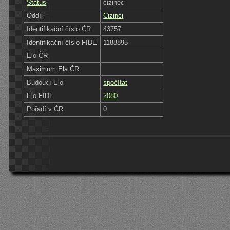
Status
cizinec
Oddíl
Cizinci
Identifikační číslo ČR
43757
Identifikační číslo FIDE
1188895
Elo ČR
Maximum Ela ČR
Budoucí Elo
spočítat
Elo FIDE
2080
Pořadí v ČR
0.