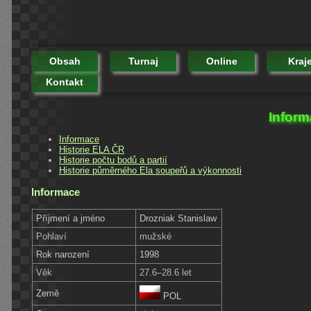
Obsah
Turnaj
Online
Kraj
Kontakt
Inform
Informace
Historie ELA ČR
Historie počtu bodů a partií
Historie půměrného Ela soupeřů a výkonnosti
Informace
Příjmení a jméno
Drozniak Stanislaw
Pohlaví
mužské
Rok narození
1998
Věk
27.6–28.6 let
Země
POL