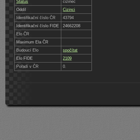
Status
cizinec
Oddíl
Cizinci
Identifikační číslo ČR
43794
Identifikační číslo FIDE
24662208
Elo ČR
Maximum Ela ČR
Budoucí Elo
spočítat
Elo FIDE
2109
Pořadí v ČR
0.