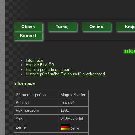
Obsah
Turnaj
Online
Kraj
Kontakt
Info
Informace
Historie ELA ČR
Historie počtu bodů a partií
Historie půměrného Ela soupeřů a výkonnosti
Informace
Příjmení a jméno
Mages Steffen
Pohlaví
mužské
Rok narození
1991
Věk
34.6–35.6 let
Země
GER