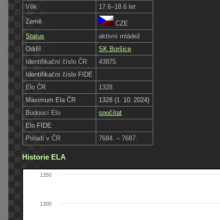
Věk
17.6–18.6 let
Země
CZE
Status
aktivní mládež
Oddíl
SK Boršice
Identifikační číslo ČR
43875
Identifikační číslo FIDE
Elo ČR
1328
Maximum Ela ČR
1328 (1. 10. 2024)
Budoucí Elo
spočítat
Elo FIDE
Pořadí v ČR
7684. – 7687.
Historie ELA
1350
1300