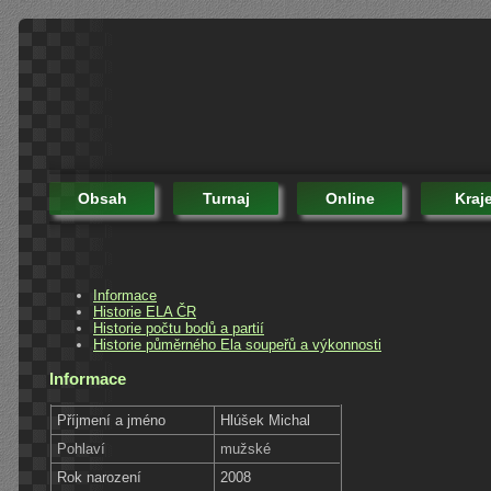
Obsah
Turnaj
Online
Kraj
Informace
Historie ELA ČR
Historie počtu bodů a partií
Historie půměrného Ela soupeřů a výkonnosti
Informace
Příjmení a jméno
Hlúšek Michal
Pohlaví
mužské
Rok narození
2008