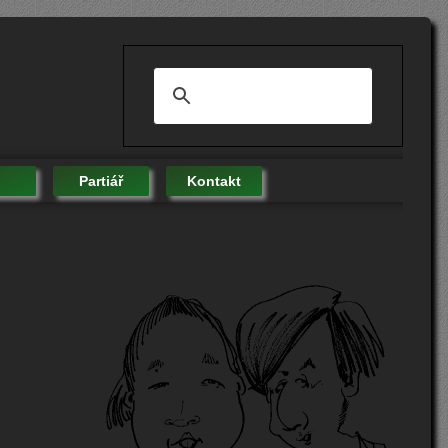
Partiář
Kontakt