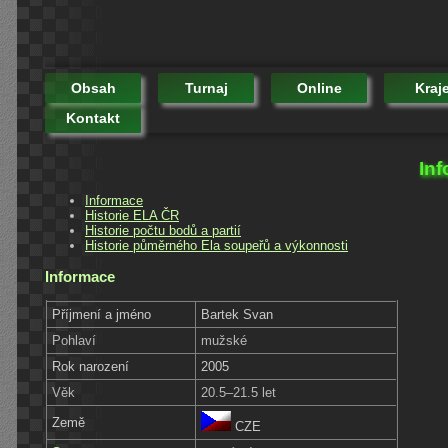
Obsah
Turnaj
Online
Kraj
Kontakt
Inf
Informace
Historie ELA ČR
Historie počtu bodů a partií
Historie půměrného Ela soupeřů a výkonnosti
Informace
Příjmení a jméno
Bartek Svan
Pohlaví
mužské
Rok narození
2005
Věk
20.5–21.5 let
Země
CZE