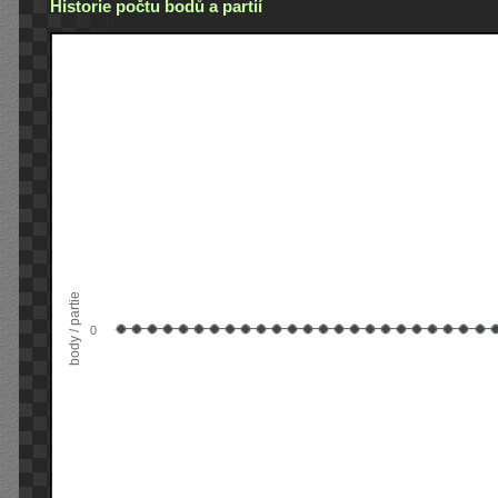
Historie počtu bodů a partií
body / partie
0