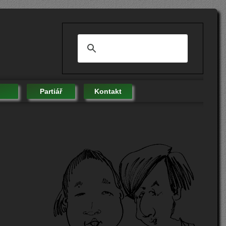
Partiář
Kontakt