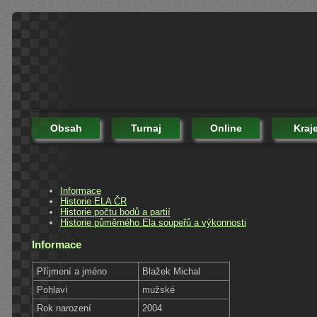
Obsah
Turnaj
Online
Kraj
Informace
Historie ELA ČR
Historie počtu bodů a partií
Historie půměrného Ela soupeřů a výkonnosti
Informace
Příjmení a jméno
Blažek Michal
Pohlaví
mužské
Rok narození
2004